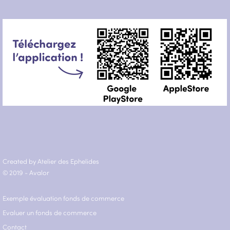
Created by Atelier des Ephelides
© 2019 - Avalor
Exemple évaluation fonds de commerce
Evaluer un fonds de commerce
Contact